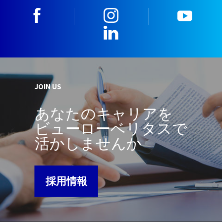
facebook
instagram
youtu
LinkedIn
JOIN US
あなたのキャリアを
ビューローベリタスで
活かしませんか
採用情報