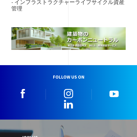
- インフラストラクチャーライフサイクル資産
管理
FOLLOW US ON
facebook
instagram
youtu
LinkedIn