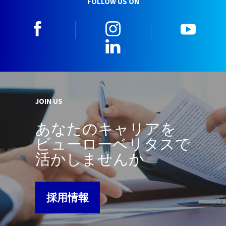
FOLLOW US ON
facebook
instagram
youtu
LinkedIn
JOIN US
あなたのキャリアを
ビューローベリタスで
活かしませんか
採用情報