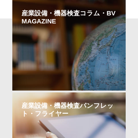
Image
産業設備・機器検査コラム・BV
MAGAZINE
Image
READ MORE
産業設備・機器検査パンフレッ
ト・フライヤー