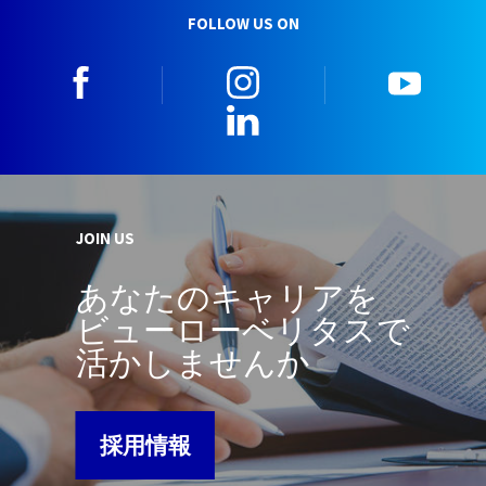
FOLLOW US ON
facebook
instagram
youtu
LinkedIn
JOIN US
あなたのキャリアを
ビューローベリタスで
活かしませんか
採用情報