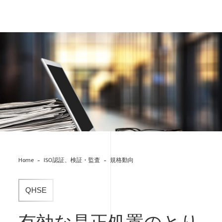
AdobeStock_245009379.jpeg
Home
ISO認証、検証・監査
規格動向
QHSE