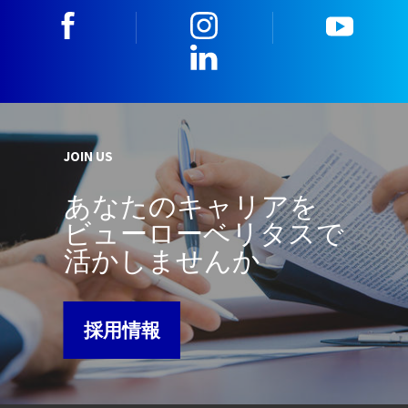
facebook
instagram
youtu
LinkedIn
JOIN US
あなたのキャリアを
ビューローベリタスで
活かしませんか
採用情報