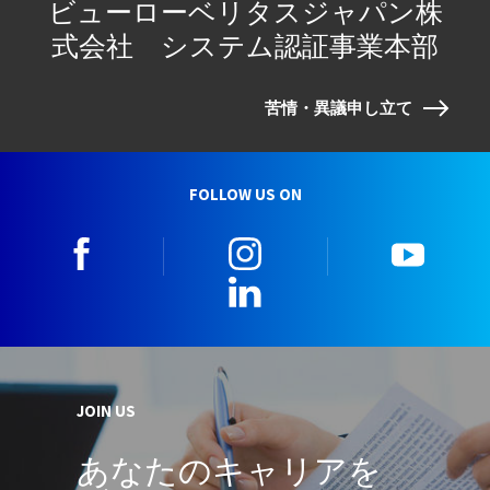
ビューローベリタスジャパン株
式会社 システム認証事業本部
苦情・異議申し立て
FOLLOW US ON
facebook
instagram
youtu
LinkedIn
JOIN US
あなたのキャリアを