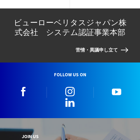
ビューローベリタスジャパン株
式会社 システム認証事業本部
苦情・異議申し立て
FOLLOW US ON
facebook
instagram
youtu
LinkedIn
JOIN US