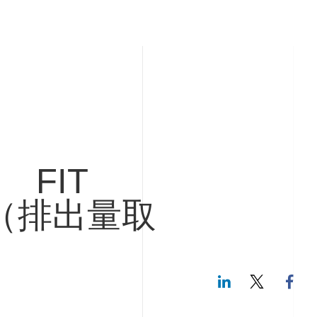
FIT
S（排出量取
LinkedIn
Twitte