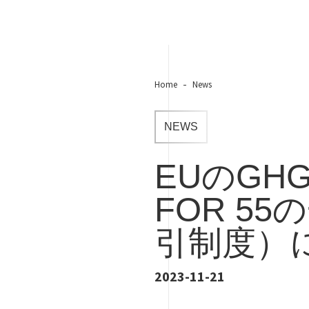
Home
News
NEWS
EUのGH
FOR 5
引制度）
2023-11-21