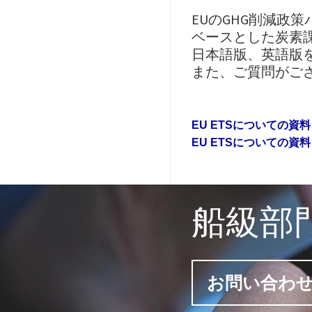
EUのGHG削減政策
ベースとした炭素課
日本語版、英語版
また、ご質問がご
EU ETSについての
EU ETSについての資
船級部
お問い合わ