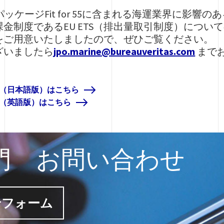
パッケージFit for 55に含まれる海運業界に影響
金制度であるEU ETS（排出量取引制度）につい
をご用意いたしましたので、ぜひご覧ください。
ざいましたら
jpo.marine@bureauveritas.com
まで
資料（日本語版）はこちら
料（英語版）はこちら
門 お問い合わせ
せフォーム