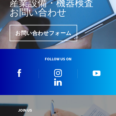
産業設備・機器検査
お問い合わせ
お問い合わせフォーム
FOLLOW US ON
facebook
instagram
youtu
LinkedIn
JOIN US