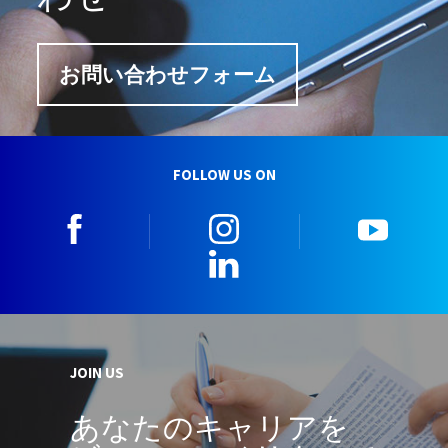
お問い合わせフォーム
FOLLOW US ON
facebook
instagram
youtu
LinkedIn
JOIN US
あなたのキャリアを