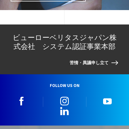
ビューローベリタスジャパン株
式会社 システム認証事業本部
苦情・異議申し立て
FOLLOW US ON
facebook
instagram
youtu
LinkedIn