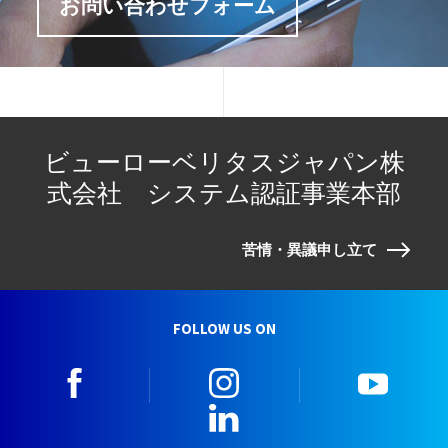
お問い合わせフォーム
ビューローベリタスジャパン株
式会社 システム認証事業本部
苦情・異議申し立て
FOLLOW US ON
facebook
instagram
youtu
LinkedIn