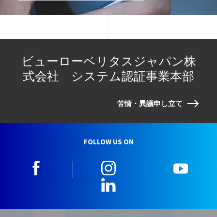
ビューローベリタスジャパン株
式会社 システム認証事業本部
苦情・異議申し立て
FOLLOW US ON
facebook
instagram
youtu
LinkedIn