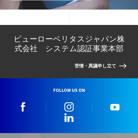
ビューローベリタスジャパン株
式会社 システム認証事業本部
苦情・異議申し立て
FOLLOW US ON
facebook
instagram
youtu
LinkedIn