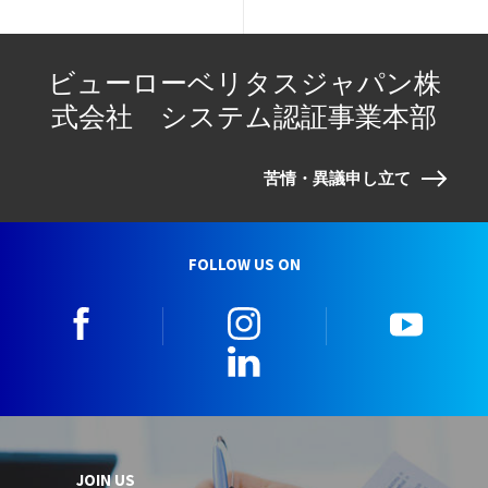
ビューローベリタスジャパン株
式会社 システム認証事業本部
苦情・異議申し立て
FOLLOW US ON
facebook
instagram
youtu
LinkedIn
JOIN US