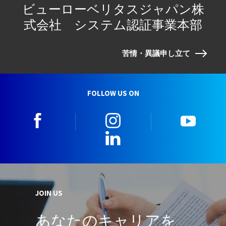
ビューローベリタスジャパン株
式会社 システム認証事業本部
苦情・異議申し立て
FOLLOW US ON
facebook
instagram
youtu
LinkedIn
JOIN US
あなたのキャリアを