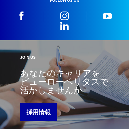
FOLLOW US ON
facebook
instagram
youtu
LinkedIn
JOIN US
あなたのキャリアを
ビューローベリタスで
活かしませんか
採用情報