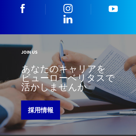
facebook
instagram
youtu
LinkedIn
JOIN US
あなたのキャリアを
ビューローベリタスで
活かしませんか
採用情報