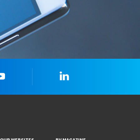
youtube
LinkedIn
OUR WEBSITES
BV MAGAZINE