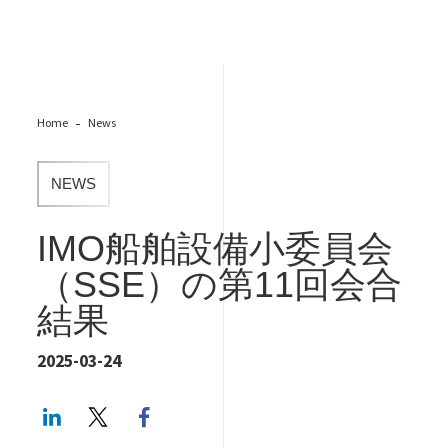
Home
News
NEWS
IMO船舶設備小委員会
（SSE）の第11回会合
結果
2025-03-24
LinkedIn
Twitter
Facebook share