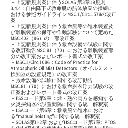
－上記新規則案に伴うSOLAS 第3章19規則
3.4.4：自由降下式救命艇の船体放棄の操練に
おける参照ガイドラインMSC.1/Circ.1578の改正
案
－上記新規則案に伴う救命艇等の進水装置及
び離脱装置の保守や作動試験について定めた
MSC.402（96）の一部改正案
－上記新規則案に伴う救命設備の試験に関す
る改訂勧告MSC.81（70）における離脱装置部
分の改正案およびレポート書式の改正案
－MSC.1/Circ.1086：Code of Practice for
Atmospheric Oil Mist Detectors（オイルミスト
検知器の設置規定）の改正案
－救命設備の試験に関する改訂勧告
MSC.81（70）における救命胴衣浮力試験の改
正案およびレポート書式の改正案
－FSSコード第9章：煙・熱の両方を感知する
火災探知器の設置間隔に関する統一解釈案
－LSAコード第6章：救助艇の進水におけ
る“manual hoisting”に関する統一解釈案
－SOLAS第II-2章 およびHSCコード第7章: PFOS