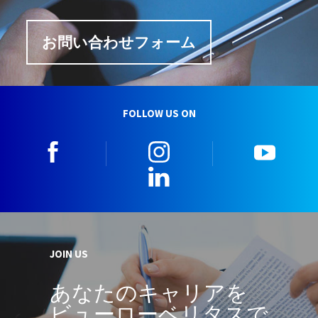
お問い合わせフォーム
FOLLOW US ON
facebook
instagram
youtu
LinkedIn
JOIN US
あなたのキャリアを
ビューローベリタスで