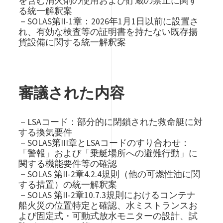
を含む消火剤の使用および貯蔵の禁止に関す
る統一解釈案
－SOLAS第II-1章：2026年1月1日以前に設置さ
れ、有効な検査等の証明書を持たない既存揚
貨設備に関する統一解釈案
審議された内容
－LSAコード：部分的に閉鎖された救命艇に対
する換気要件
－SOLAS第III章とLSAコードのすり合わせ：
「警報」および「乗艇場所への避難行動」に
関する機能要件等の確認
－SOLAS 第II-2章4.2.4規則（他の可燃性油に関
する措置）の統一解釈案
－SOLAS 第II-2章10.7.3規則におけるコンテナ
船火災の位置特定と確認、水ミストランスお
よび固定式・可動式放水モニターの設計、試