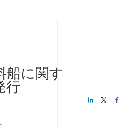
料船に関す
発行
LinkedIn
Twitte
。