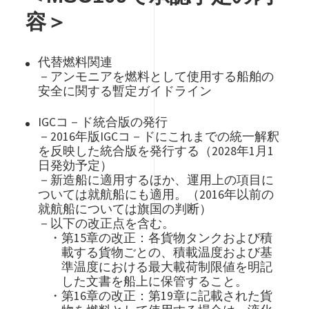
容＞
代替燃料関連
－アンモニアを燃料として使用する船舶の
安全に関する暫定ガイドライン
IGCコ－ド統合版の発行
－2016年版IGCコ－ドにこれまでの統一解釈
を反映した統合版を発行する（2028年1月1
日発効予定）
－新造船に適用するほか、運用上の項目に
ついては就航船にも適用。（2016年以前の
就航船については旗国の判断）
－以下の改正点を含む。
・第15章の改正：各貨物タンクおよび積
載する貨物ごとの、積載温度および基
準温度における最大載荷制限値を明記
した文書を船上に保管すること。
・第16章の改正：第19章に記載された貨