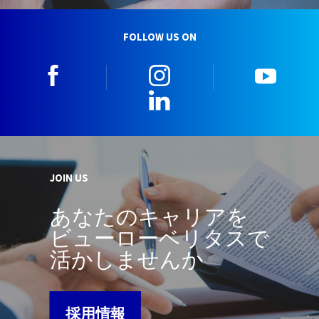
FOLLOW US ON
facebook
instagram
youtu
LinkedIn
JOIN US
あなたのキャリアを
ビューローベリタスで
活かしませんか
採用情報