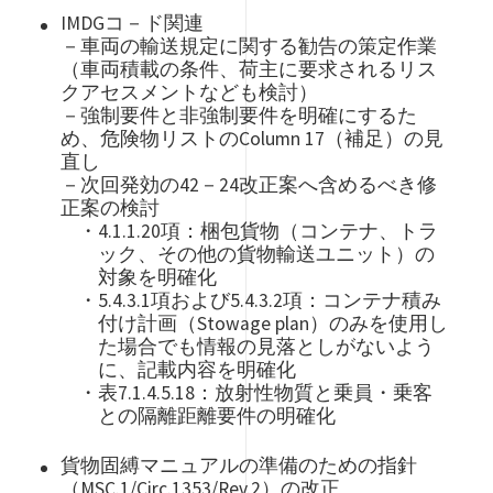
IMDGコ－ド関連
－車両の輸送規定に関する勧告の策定作業
（車両積載の条件、荷主に要求されるリス
クアセスメントなども検討）
－強制要件と非強制要件を明確にするた
め、危険物リストのColumn 17（補足）の見
直し
－次回発効の42－24改正案へ含めるべき修
正案の検討
・4.1.1.20項：梱包貨物（コンテナ、トラ
ック、その他の貨物輸送ユニット）の
対象を明確化
・5.4.3.1項および5.4.3.2項：コンテナ積み
付け計画（Stowage plan）のみを使用し
た場合でも情報の見落としがないよう
に、記載内容を明確化
・表7.1.4.5.18：放射性物質と乗員・乗客
との隔離距離要件の明確化
貨物固縛マニュアルの準備のための指針
（MSC.1/Circ.1353/Rev.2）の改正