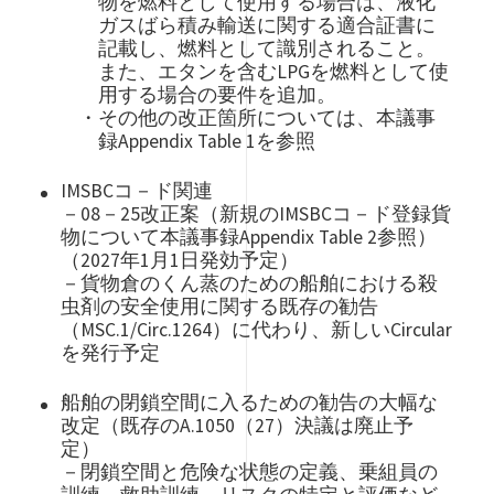
物を燃料として使用する場合は、液化
ガスばら積み輸送に関する適合証書に
記載し、燃料として識別されること。
また、エタンを含むLPGを燃料として使
用する場合の要件を追加。
・その他の改正箇所については、本議事
録Appendix Table 1を参照
IMSBCコ－ド関連
－08－25改正案（新規のIMSBCコ－ド登録貨
物について本議事録Appendix Table 2参照）
（2027年1月1日発効予定）
－貨物倉のくん蒸のための船舶における殺
虫剤の安全使用に関する既存の勧告
（MSC.1/Circ.1264）に代わり、新しいCircular
を発行予定
船舶の閉鎖空間に入るための勧告の大幅な
改定（既存のA.1050（27）決議は廃止予
定）
－閉鎖空間と危険な状態の定義、乗組員の