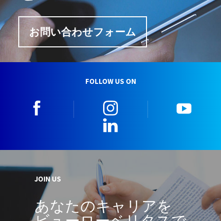
お問い合わせフォーム
FOLLOW US ON
facebook
instagram
youtu
LinkedIn
JOIN US
あなたのキャリアを
ビューローベリタスで