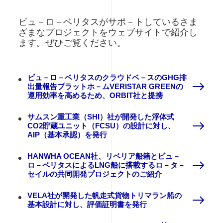
ビュ－ロ－ベリタスがサポ－トしているさま
ざまなプロジェクトをウェブサイトで紹介し
ます。ぜひご覧ください。
ビュ－ロ－ベリタスのクラウドベ－スのGHG排
出量報告プラットホ－ムVERISTAR GREENの
運用効率を高めるため、ORBIT社と提携
サムスン重工業（SHI）社が開発した浮体式
CO2貯蔵ユニット（FCSU）の設計に対し、
AIP（基本承認）を発行
HANWHA OCEAN社、リベリア船籍とビュ－
ロ－ベリタスによるLNG船に搭載するロ－タ－
セイルの共同開発プロジェクトのご紹介
VELA社が開発した帆走式貨物トリマラン船の
基本設計に対し、評価証明書を発行