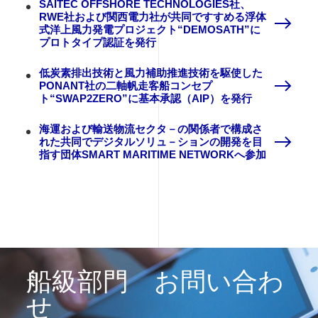
SAITEC OFFSHORE TECHNOLOGIES社、
RWE社および関西電力社が共同ですすめる浮体
式洋上風力発電プロジェクト“DEMOSATH”に
プロトタイプ認証を発行
低炭素排出技術と風力補助推進技術を駆使した
PONANT社の二軸帆走客船コンセプ
ト“SWAP2ZERO”に基本承認（AIP）を発行
海運および輸送物流セクタ－の関係者で構成さ
れた共同でデジタルソリュ－ションの開発を目
指す団体SMART MARITIME NETWORKへ参加
船級部門 お問い合わ
せ