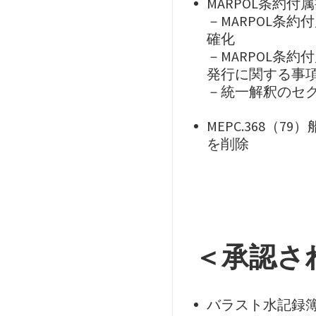
MARPOL条約付
－MARPOL条約
確化
－MARPOL条約付
発行に関する事
－統一解釈のセク
MEPC.368
を削除
＜承認さ
バラスト水記録