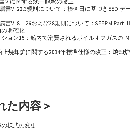
属書VIに関する統一解釈の改正
付属書VI 22.3規則について：検査日に基づきEE
属書VI 8、26および28規則について：SEEPM Par
項の明確化
ション15：船内で消費されるボイルオフガスのIMO
（79）船上焼却炉に関する2014年標準仕様の改正：
れた内容＞
簿の様式の変更