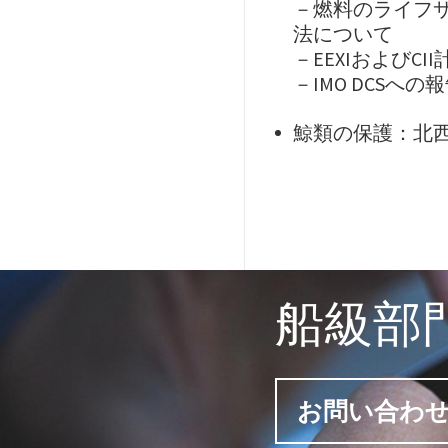
－燃料のライフサ
法について
－EEXIおよび
－IMO DCSへ
鯨類の保護：北西
船級部
お問い合わ