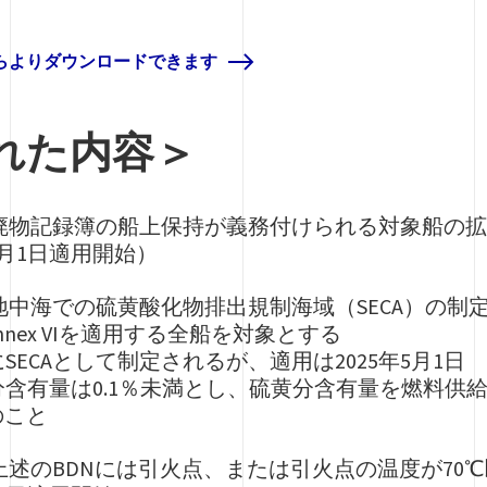
ちらよりダウンロードできます
れた内容＞
（79）廃物記録簿の船上保持が義務付けられる対象船の
5月1日適用開始）
79）地中海での硫黄酸化物排出規制海域（SECA）の制
Annex VIを適用する全船を対象とする
日にSECAとして制定されるが、適用は2025年5月1日
含有量は0.1％未満とし、硫黄分含有量を燃料供
のこと
（79）上述のBDNには引火点、または引火点の温度が