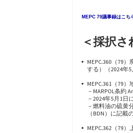
MEPC 79議事録はこ
＜採択さ
MEPC.360
する）（2024年
MEPC.361（
－MARPOL条約 
－2024年5月1
－燃料油の硫黄分
（BDN）に記載
MEPC.362