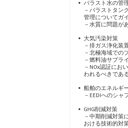
バラスト水の管
－バラストタン
管理についてガ
－水質に問題が
大気汚染対策
－排ガス浄化装置
－北極海域での
－燃料油サプラ
－NOx認証にお
われるべきであ
船舶のエネルギ
－EEDIへのシャ
GHG削減対策
－中期削減対策
おける技術的対