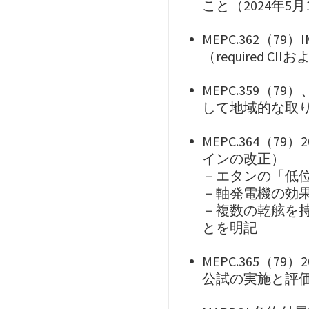
こと（2024年5
MEPC.362（7
（required C
MEPC.359（7
して地域的な取
MEPC.364（7
インの改正）
－エタンの「低位
－軸発電機の効
－複数の乾舷を持
とを明記
MEPC.365（
公試の実施と評価