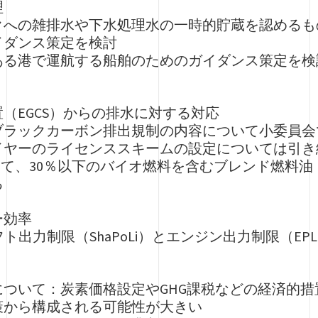
理
クへの雑排水や下水処理水の一時的貯蔵を認めるも
イダンス策定を検討
ある港で運航する船舶のためのガイダンス策定を検
（EGCS）からの排水に対する対応
ブラックカーボン排出規制の内容について小委員会
イヤーのライセンススキームの設定については引き
いて、30％以下のバイオ燃料を含むブレンド燃料油
る
ー効率
フト出力制限（ShaPoLi）とエンジン出力制限（E
について：炭素価格設定やGHG課税などの経済的
策から構成される可能性が大きい