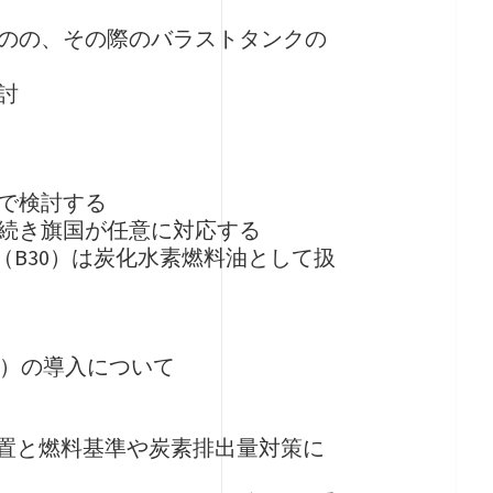
のの、その際のバラストタンクの
討
で検討する
続き旗国が任意に対応する
（B30）は炭化水素燃料油として扱
PL）の導入について
措置と燃料基準や炭素排出量対策に