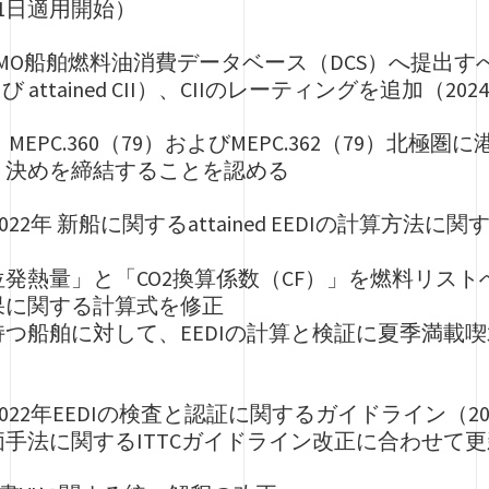
月1日適用開始）
9）IMO船舶燃料油消費データベース（DCS）へ提出すべき情報
IIおよび attained CII）、CIIのレーティングを追加（
9）、MEPC.360（79）およびMEPC.362（79
り決めを締結することを認める
9）2022年 新船に関するattained EEDIの計算方
発熱量」と「CO2換算係数（CF）」を燃料リスト
果に関する計算式を修正
つ船舶に対して、EEDIの計算と検証に夏季満載
79）2022年EEDIの検査と認証に関するガイドライン
手法に関するITTCガイドライン改正に合わせて更