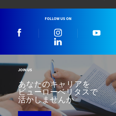
FOLLOW US ON
facebook
instagram
youtu
LinkedIn
JOIN US
あなたのキャリアを
ビューローベリタスで
活かしませんか