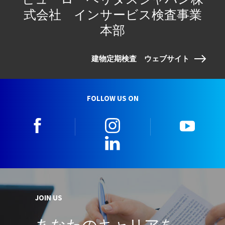
式会社 インサービス検査事業
本部
建物定期検査 ウェブサイト
FOLLOW US ON
facebook
instagram
youtu
LinkedIn
JOIN US
あなたのキャリアを