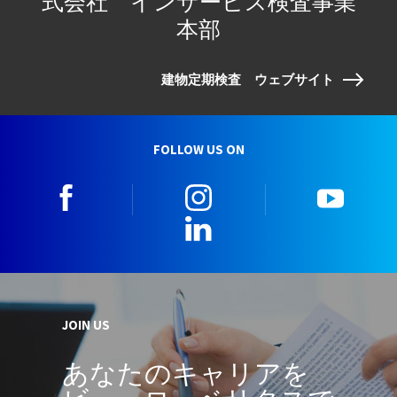
式会社 インサービス検査事業
本部
建物定期検査 ウェブサイト
FOLLOW US ON
facebook
instagram
youtu
LinkedIn
JOIN US
あなたのキャリアを