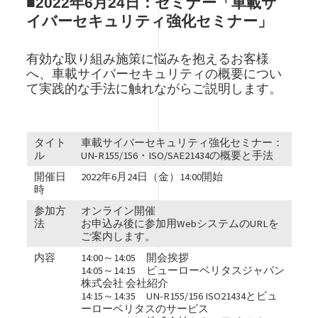
■2022年6月24日：セミナー「車載サ
イバーセキュリティ強化セミナー」
有効な取り組み施策に悩みを抱えるお客様
へ、車載サイバーセキュリティの概要につい
て実践的な手法に触れながらご説明します。
タイト
車載サイバーセキュリティ強化セミナー：
ル
UN-R155/156・ISO/SAE21434の概要と手法
開催日
2022年6月24日（金）14:00開始
時
参加方
オンライン開催
法
お申込み後に参加用WebシステムのURLを
ご案内します。
内容
14:00～14:05 開会挨拶
14:05～14:15 ビューローベリタスジャパン
株式会社 会社紹介
14:15～14:35 UN-R155/156 ISO21434とビュ
ーローベリタスのサービス