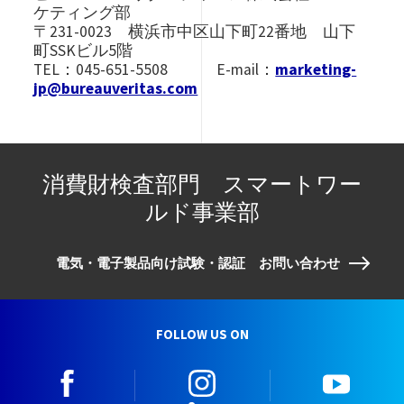
ケティング部
〒231-0023 横浜市中区山下町22番地 山下
町SSKビル5階
TEL：045-651-5508 E-mail：
marketing-
jp@bureauveritas.com
消費財検査部門 スマートワー
ルド事業部
電気・電子製品向け試験・認証 お問い合わせ
FOLLOW US ON
facebook
instagram
youtu