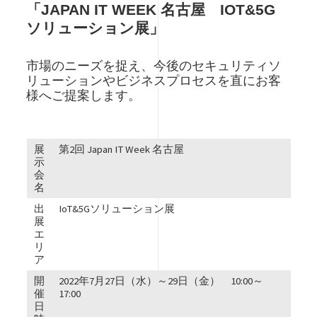
「JAPAN IT WEEK 名古屋 IOT&5G
ソリューション展」
市場のニーズを捉え、今後のセキュリティソ
リューションやビジネスプロセスを直にお客
様へご提案します。
展
第2回 Japan IT Week 名古屋
示
会
名
出
IoT&5Gソリューション展
展
エ
リ
ア
開
2022年7月27日（水）～29日（金） 10:00～
催
17:00
日