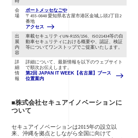
時
会
ポートメッセなごや
場
〒455-0848 愛知県名古屋市港区金城ふ頭2丁目2
番地
アクセス
出
車載セキュリティUN-R155/156、ISO21434等の自
展
動車セキュリティにおける概要や、認証、検証
内
等についてワンストップでご提案いたします。
容
詳
詳細について、最新情報を以下のウェブサイト
細
で順次お伝えします。
情
第2回 JAPAN IT WEEK【名古屋】ブース
報
位置案内
■株式会社セキュアイノベーションに
ついて
セキュアイノベーションは2015年の設立以
来、沖縄を拠点としながら全国に向けて