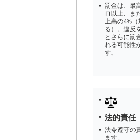
罰金は、最高
ロ以上、ま
上高の4%
る）。違反
とさらに罰
れる可能性
す。
法的責任
法令遵守の
ます。