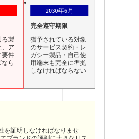
月
2030年6月
完全遵守期限
回る製
猶予されている対象
は、ア
のサービス契約・レ
ィ要件
ガシー製品・自己使
ばなら
用端末も完全に準拠
しなければならない
適合性を証明しなければなりませ
してブランドの評判に大きなリス