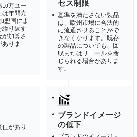
セス制限
10万ユー
たは年間売
基準を満たさない製品
（加盟国によ
は、欧州市場に合法的
を繰り返す
に流通させることがで
金が加算さ
きなくなります。既存
がありま
の製品についても、回
収またはリコールを命
じられる場合がありま
す。
ブランドイメージ
の低下
責任があり
ブランドのイメージ・