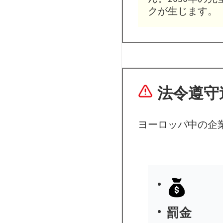
クが生じます。
法令遵守
ヨーロッパ中の企
罰金