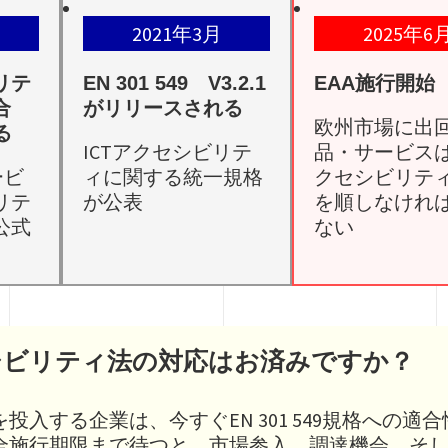
2021年3月
2025年6
リテ
EN 301 549 V3.2.1
EAA施行開始
合
がリリースされる
欧州市場に出
る
ICTアクセシビリテ
品・サービス
ービ
ィに関する統一規格
クセシビリテ
リテ
が公表
を順しなけれ
公式
ない
シビリティ法の対応はお済みですか？
投入する企業は、今すぐEN 301 549規格への
の完全施行期限まで待つと、市場参入、調達機会、そ