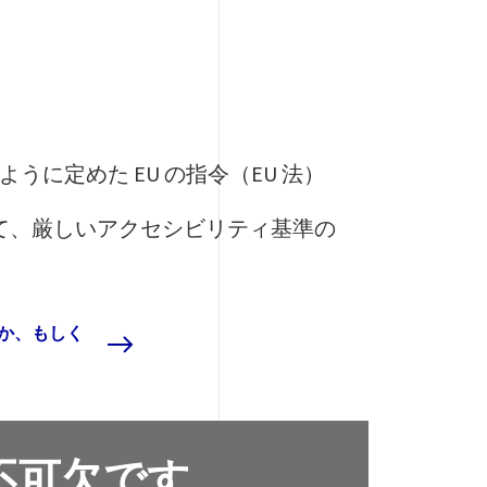
に定めた EU の指令（EU 法）
して、厳しいアクセシビリティ基準の
か、もしく
不可欠です