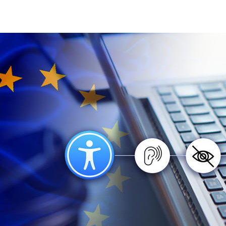
european-accessibility-act_cover.jpg