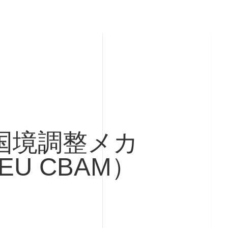
素国境調整メカ
U CBAM）