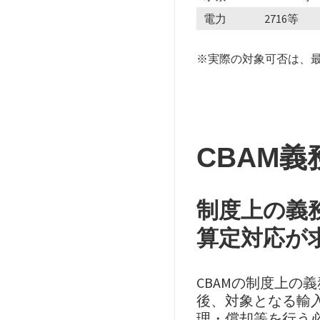
電力
2716等
※実際の対象可否は、最
CBAM義
制度上の義
算定対応が
CBAMの制度上の
後、対象となる輸入
理・償却等を行う