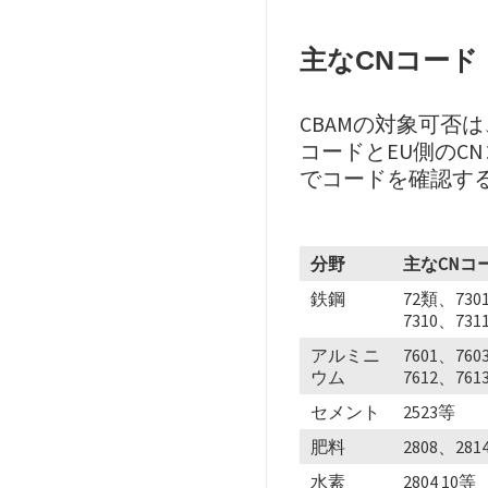
主なCNコード
CBAMの対象可否
コードとEU側のC
でコードを確認す
分野
主なCNコ
鉄鋼
72類、730
7310、731
アルミニ
7601、760
ウム
7612、761
セメント
2523等
肥料
2808、281
水素
2804 10等