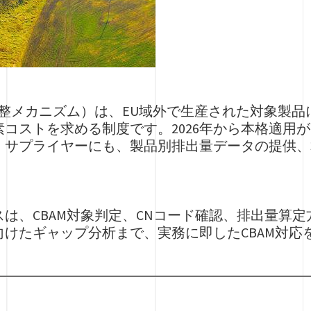
調整メカニズム）は、EU域外で生産された対象製
コストを求める制度です。2026年から本格適用
・サプライヤーにも、製品別排出量データの提供、
は、CBAM対象判定、CNコード確認、排出量算
向けたギャップ分析まで、実務に即したCBAM対応