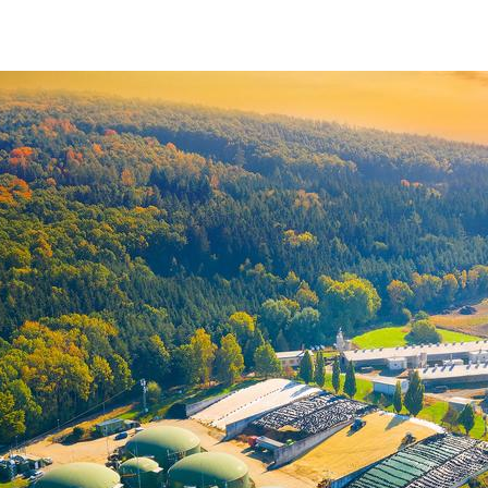
shutterstock_2084552449.jpg