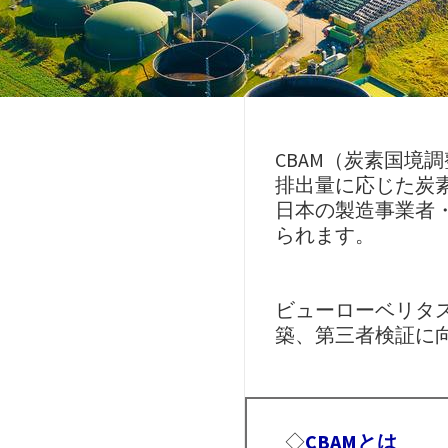
CBAM（炭素国境
排出量に応じた炭素
日本の製造事業者
られます。
ビューローベリタス
築、第三者検証に
◇
CBAMとは