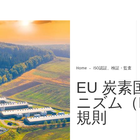
Home
ISO認証、検証・監査
EU 炭
ニズム（E
規則