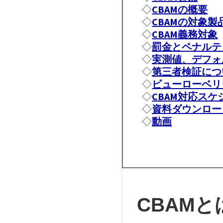
◇
CBAMの概要
◇
CBAMの対象製
◇
CBAM義務対象
◇
罰金とペナルテ
◇
実測値、デフォ
◇
第三者検証につ
◇
ビューローベリ
◇
CBAM対応スケ
◇
資料ダウンロー
◇
動画
CBAMと