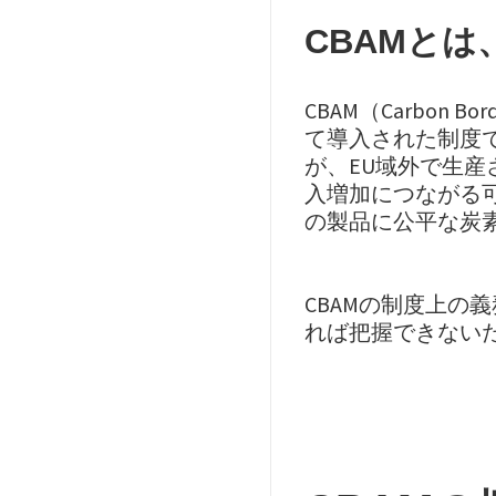
CBAMと
CBAM（Carbon 
て導入された制度で
が、EU域外で生
入増加につながる可
の製品に公平な炭
CBAMの制度上の
れば把握できない