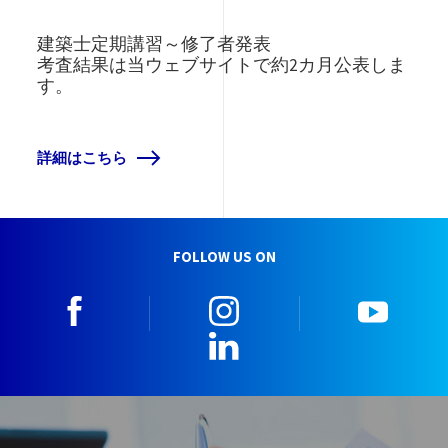
建築士定期講習～修了者発表
考査結果は当ウェブサイトで約2カ月公表しま
す。
詳細はこちら
FOLLOW US ON
facebook
instagram
youtu
LinkedIn