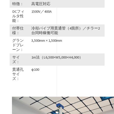
特徴：
高電圧対応
DCフィ
1500V／400A
ルタ性
能：
付帯仕
冷却パイプ用貫通管（4箇所）／チラー2
様：
台同時稼働可能
グラン
3,500mm × 1,500mm
ドプレ
ーン：
サイ
1m法（L6,500×W5,000×H4,000）
ズ：
貫通孔
φ100
サイ
ズ：