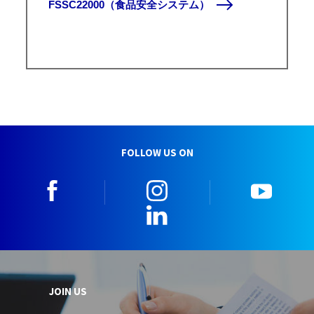
FSSC22000（食品安全システム）
FOLLOW US ON
facebook
instagram
youtu
LinkedIn
JOIN US