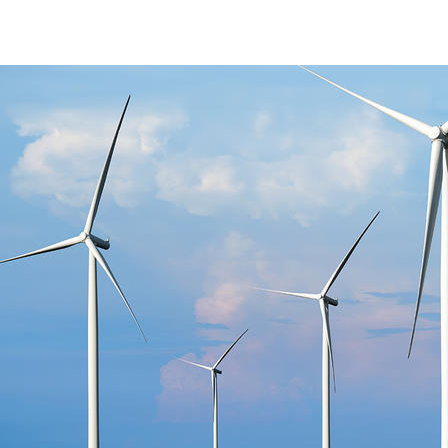
AdobeStock_275880750.jpg