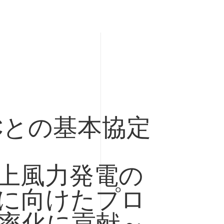
ECとの基本協定
上風力発電の
に向けたプロ
率化に貢献～