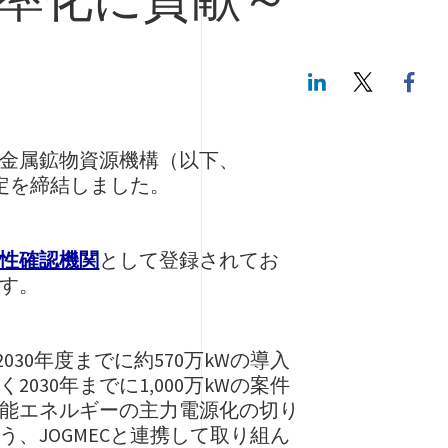
LinkedIn
Twitte
金属鉱物資源機構（以下、
協定を締結しました。
性確認機関
として登録されてお
す。
30年度までに約570万kWの導入
30年までに1,000万kWの案件
能エネルギーの主力電源化の切り
、JOGMECと連携して取り組ん