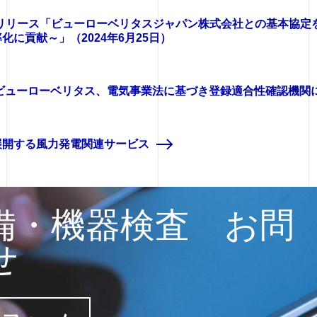
スリリース「ビューローベリタスジャパン株式会社との基本協
に貢献～」（2024年6月25日）
ビューローベリタス、電気事業法に基づき登録適合性確認機関に（
展開する風力発電関連サービス
備・機器検査 お問
せ